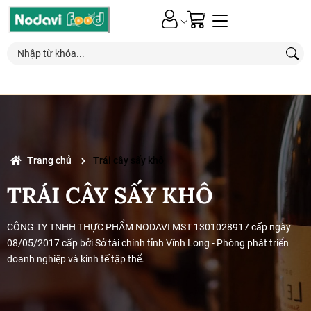
0
Nhận MIỄN PHÍ*
giao hàng
cho các đơn hàng trên 1 triệu
Trang chủ
Trái cây sấy khô
TRÁI CÂY SẤY KHÔ
:
CÔNG TY TNHH THỰC PHẨM NODAVI MST 1301028917 cấp ngày
08/05/2017 cấp bởi Sở tài chính tỉnh Vĩnh Long - Phòng phát triển
:
doanh nghiệp và kinh tế tập thể.
: