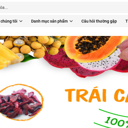
 chúng tôi
Danh mục sản phẩm
Câu hỏi thường gặp
T
Nhận ƯU ĐÃI*
đặc biệt
từ các chương trình khuyến mãi mới nhất