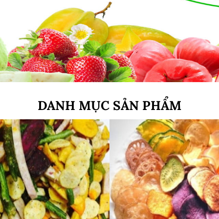
DANH MỤC SẢN PHẨM
:
:
: