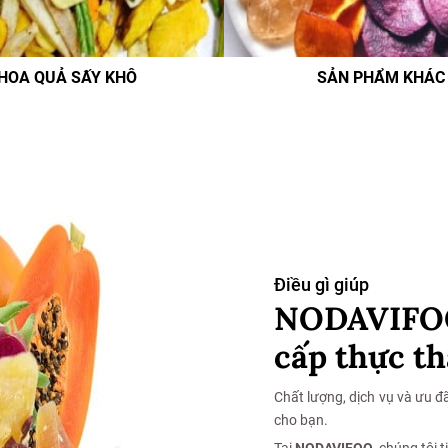
HOA QUẢ SẤY KHÔ
SẢN PHẨM KHÁC
Điều gì giúp
NODAVIFOO
cấp thực t
Chất lượng, dịch vụ và ưu đã
cho bạn.
Tại
NODAVIFOO
, chúng tôi t