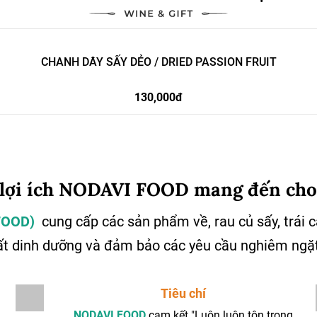
CHANH DÂY SẤY DẺO / DRIED PASSION FRUIT
130,000đ
 lợi ích NODAVI FOOD mang đến cho
 FOOD)
cung cấp các sản phẩm về, rau củ sấy, trái 
ất dinh dưỡng và đảm bảo các yêu cầu nghiêm ngặt
Tiêu chí
NODAVI FOOD
cam kết "Luôn luôn tôn trọng