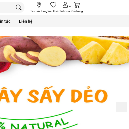
(0)
0
Tìm cửa hàng
Yêu thích
Tài khoản
Giỏ hàng
in tức
Liên hệ