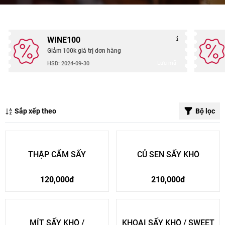
:
:
WINE100
Giảm 100k giá trị đơn hàng
:
Lưu mã
HSD: 2024-09-30
Sắp xếp theo
Bộ lọc
THẬP CẨM SẤY
CỦ SEN SẤY KHÔ
120,000đ
210,000đ
MÍT SẤY KHÔ /
KHOAI SẤY KHÔ / SWEET