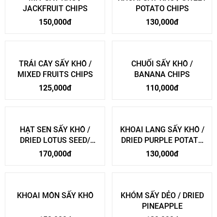
JACKFRUIT CHIPS
POTATO CHIPS
150,000đ
130,000đ
TRÁI CÂY SẤY KHÔ /
CHUỐI SẤY KHÔ /
MIXED FRUITS CHIPS
BANANA CHIPS
125,000đ
110,000đ
HẠT SEN SẤY KHÔ /
KHOAI LANG SẤY KHÔ /
DRIED LOTUS SEED/
DRIED PURPLE POTATO
LOTUS SEED CHIPS
SLICE
170,000đ
130,000đ
KHOAI MÔN SẤY KHÔ
KHÓM SẤY DẺO / DRIED
PINEAPPLE