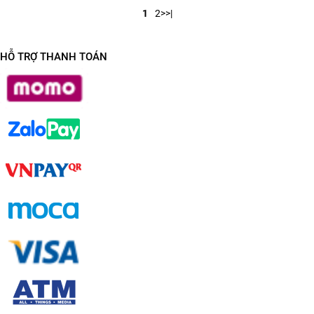
2
>
>|
1
HỖ TRỢ THANH TOÁN