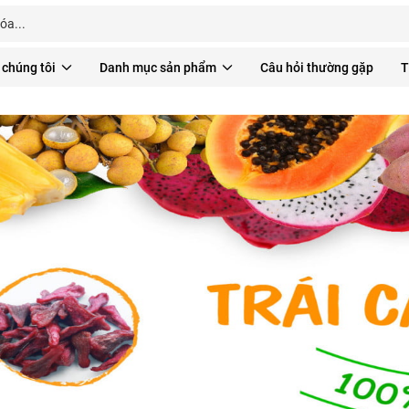
 chúng tôi
Danh mục sản phẩm
Câu hỏi thường gặp
T
Nhận ƯU ĐÃI*
đặc biệt
từ các chương trình khuyến mãi mới nhất