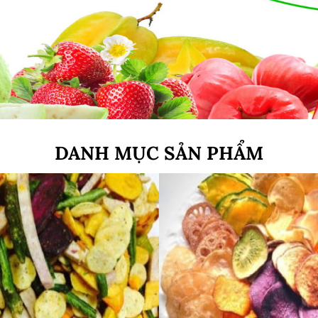
DANH MỤC SẢN PHẨM
:
:
: