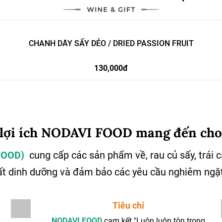
CHANH DÂY SẤY DẺO / DRIED PASSION FRUIT
130,000đ
 lợi ích NODAVI FOOD mang đến cho
 FOOD)
cung cấp các sản phẩm về, rau củ sấy, trái 
ất dinh dưỡng và đảm bảo các yêu cầu nghiêm ngặt
Tiêu chí
NODAVI FOOD
cam kết "Luôn luôn tôn trọng