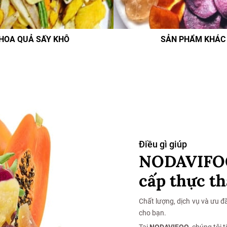
HOA QUẢ SẤY KHÔ
SẢN PHẨM KHÁC
Điều gì giúp
NODAVIFOO
cấp thực t
Chất lượng, dịch vụ và ưu đã
cho bạn.
Tại
NODAVIFOO
, chúng tôi t