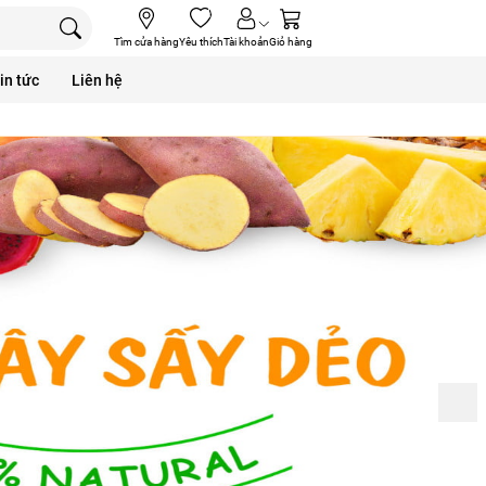
(0)
0
Tìm cửa hàng
Yêu thích
Tài khoản
Giỏ hàng
in tức
Liên hệ