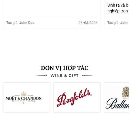
Sinh ra và l
nghiệp tron
lúc nào cũn
được giá mấ
Tác giả:
John Doe
26/03/2026
Tác giả:
John
lại đốn, rồi 
Xem thêm
ĐƠN VỊ HỢP TÁC