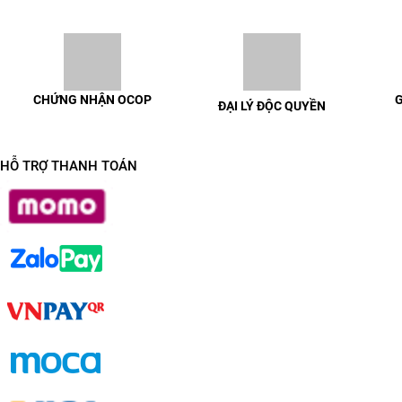
CHỨNG NHẬN OCOP
G
ĐẠI LÝ ĐỘC QUYỀN
100% sản phẩm có chứng nhận
Giao h
Liên hệ để được trao đổi chi tiết
OCOP đầy đủ
HỖ TRỢ THANH TOÁN