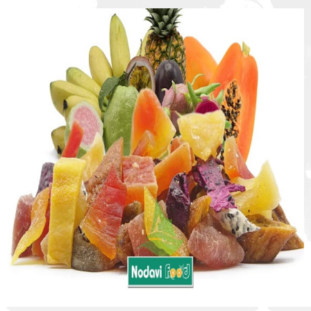
:
:
: