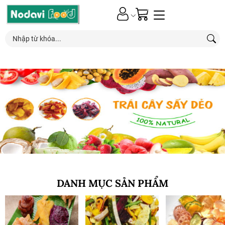
0
Nhận ƯU ĐÃI*
đặc biệt
từ các chương trình khuyến mãi mới nhất
DANH MỤC SẢN PHẨM