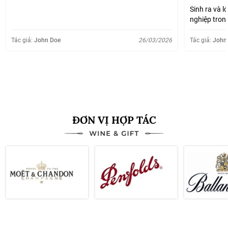
Sinh ra và l
nghiệp tron
lúc nào cũn
được giá mấ
Tác giả:
John Doe
26/03/2026
Tác giả:
John
lại đốn, rồi 
Xem thêm
ĐƠN VỊ HỢP TÁC