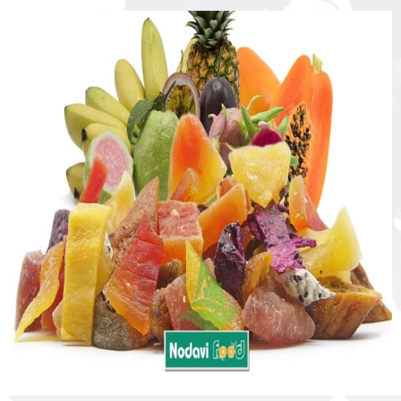
:
:
: