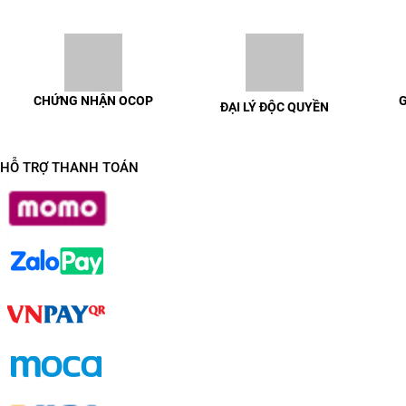
CHỨNG NHẬN OCOP
G
ĐẠI LÝ ĐỘC QUYỀN
100% sản phẩm có chứng nhận
Giao h
Liên hệ để được trao đổi chi tiết
OCOP đầy đủ
HỖ TRỢ THANH TOÁN