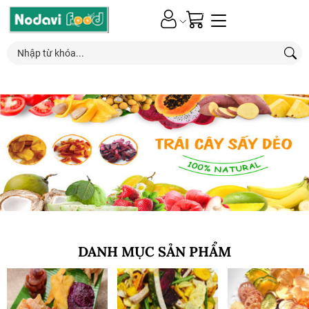
0
Nhận ƯU ĐÃI*
đặc biệt
từ các chương trình khuyến mãi mới nhất
DANH MỤC SẢN PHẨM