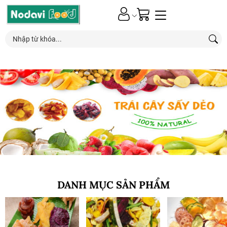
0
Nhận ƯU ĐÃI*
đặc biệt
từ các chương trình khuyến mãi mới nhất
DANH MỤC SẢN PHẨM