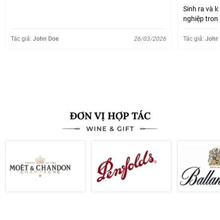
Sinh ra và l
nghiệp tron
lúc nào cũn
được giá mấ
Tác giả:
John Doe
26/03/2026
Tác giả:
John
lại đốn, rồi 
Xem thêm
ĐƠN VỊ HỢP TÁC