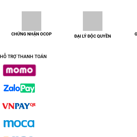
CHỨNG NHẬN OCOP
G
ĐẠI LÝ ĐỘC QUYỀN
100% sản phẩm có chứng nhận
Giao h
Liên hệ để được trao đổi chi tiết
OCOP đầy đủ
HỖ TRỢ THANH TOÁN