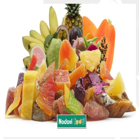
:
:
: