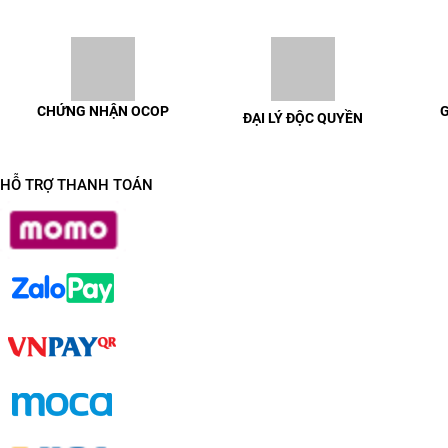
CHỨNG NHẬN OCOP
G
ĐẠI LÝ ĐỘC QUYỀN
100% sản phẩm có chứng nhận
Giao h
Liên hệ để được trao đổi chi tiết
OCOP đầy đủ
HỖ TRỢ THANH TOÁN