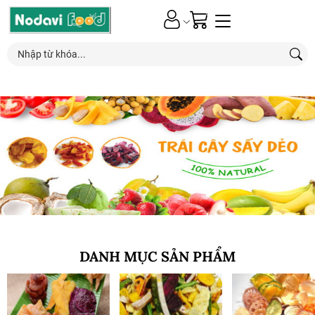
0
Nhận ƯU ĐÃI*
đặc biệt
từ các chương trình khuyến mãi mới nhất
DANH MỤC SẢN PHẨM