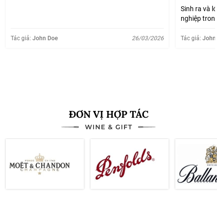
Sinh ra và l
nghiệp tron
lúc nào cũn
được giá mấ
Tác giả:
John Doe
26/03/2026
Tác giả:
John
lại đốn, rồi 
Xem thêm
ĐƠN VỊ HỢP TÁC