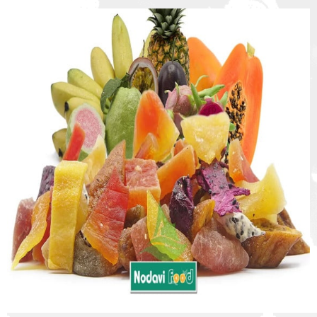
:
:
: