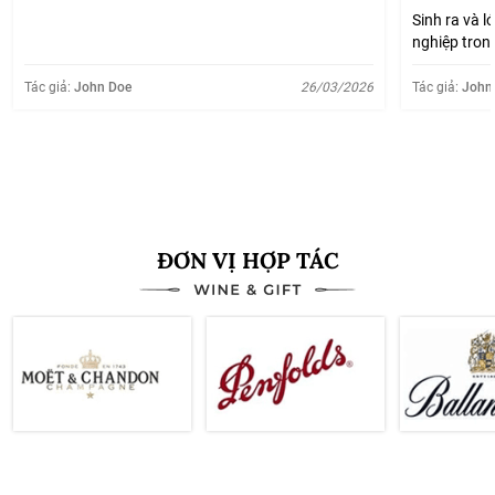
Sinh ra và l
nghiệp tron
lúc nào cũn
được giá mấ
Tác giả:
John Doe
26/03/2026
Tác giả:
John
lại đốn, rồi 
Xem thêm
ĐƠN VỊ HỢP TÁC