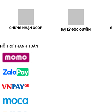
CHỨNG NHẬN OCOP
G
ĐẠI LÝ ĐỘC QUYỀN
100% sản phẩm có chứng nhận
Giao h
Liên hệ để được trao đổi chi tiết
OCOP đầy đủ
HỖ TRỢ THANH TOÁN