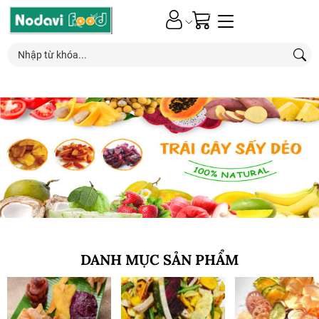
0
Nhận ƯU ĐÃI*
đặc biệt
từ các chương trình khuyến mãi mới nhất
DANH MỤC SẢN PHẨM