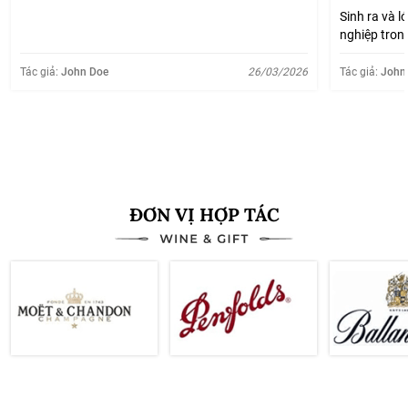
Sinh ra và l
nghiệp tron
lúc nào cũn
được giá mấ
Tác giả:
John Doe
26/03/2026
Tác giả:
John
lại đốn, rồi 
Xem thêm
ĐƠN VỊ HỢP TÁC