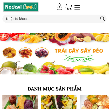
0
Nhận ƯU ĐÃI*
đặc biệt
từ các chương trình khuyến mãi mới nhất
DANH MỤC SẢN PHẨM