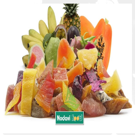
:
:
: