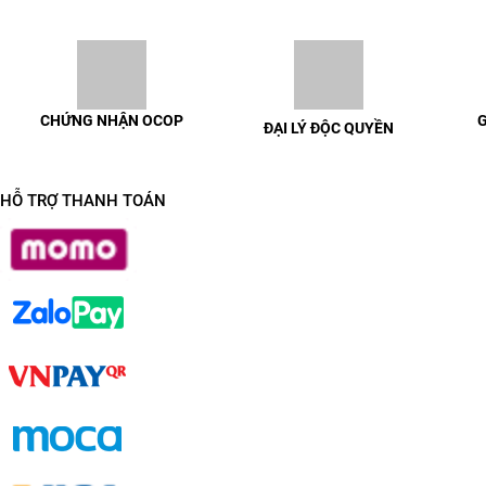
CHỨNG NHẬN OCOP
G
ĐẠI LÝ ĐỘC QUYỀN
100% sản phẩm có chứng nhận
Giao h
Liên hệ để được trao đổi chi tiết
OCOP đầy đủ
HỖ TRỢ THANH TOÁN